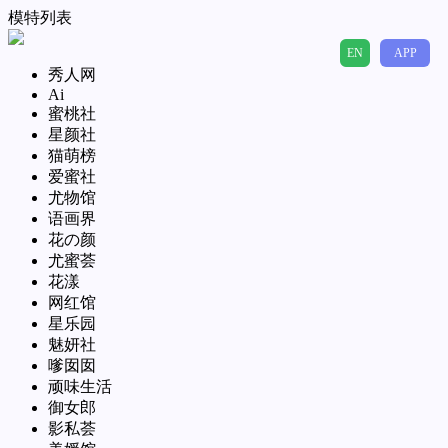
模特列表
EN
APP
秀人网
Ai
蜜桃社
星颜社
猫萌榜
爱蜜社
尤物馆
语画界
花の颜
尤蜜荟
花漾
网红馆
星乐园
魅妍社
嗲囡囡
顽味生活
御女郎
影私荟