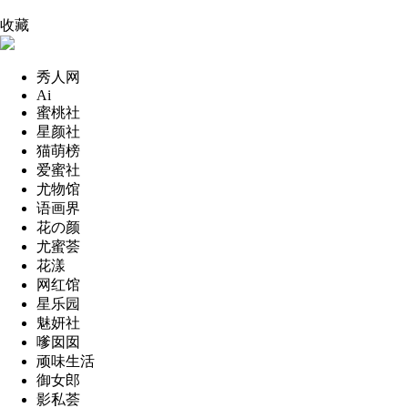
收藏
秀人网
Ai
蜜桃社
星颜社
猫萌榜
爱蜜社
尤物馆
语画界
花の颜
尤蜜荟
花漾
网红馆
星乐园
魅妍社
嗲囡囡
顽味生活
御女郎
影私荟