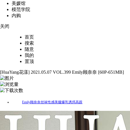
美媛馆
模范学院
内购
关闭
首页
搜索
随意
我的
置顶
[HuaYang花漾] 2021.05.07 VOL.399 Emily顾奈奈 [60P-651MB]
60
3970
43
Emily顾奈奈
丝袜
性感
美腿
爆乳
诱惑
高跟
标签：