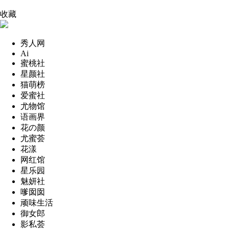
收藏
秀人网
Ai
蜜桃社
星颜社
猫萌榜
爱蜜社
尤物馆
语画界
花の颜
尤蜜荟
花漾
网红馆
星乐园
魅妍社
嗲囡囡
顽味生活
御女郎
影私荟