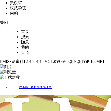
美媛馆
模范学院
内购
关闭
首页
搜索
随意
我的
置顶
[IMISS爱蜜社] 2016.01.14 VOL.059 程小烦不烦 [55P-199MB]
55
4617
32
程小烦不烦
户外
性感
泳装
标签：