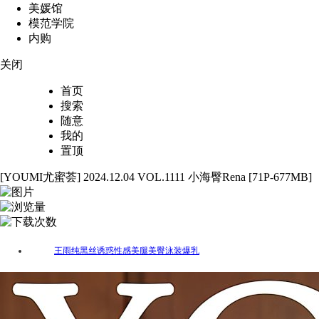
美媛馆
模范学院
内购
关闭
首页
搜索
随意
我的
置顶
[YOUMI尤蜜荟] 2024.12.04 VOL.1111 小海臀Rena [71P-677MB]
71
4004
72
王雨纯
黑丝
诱惑
性感
美腿
美臀
泳装
爆乳
标签：