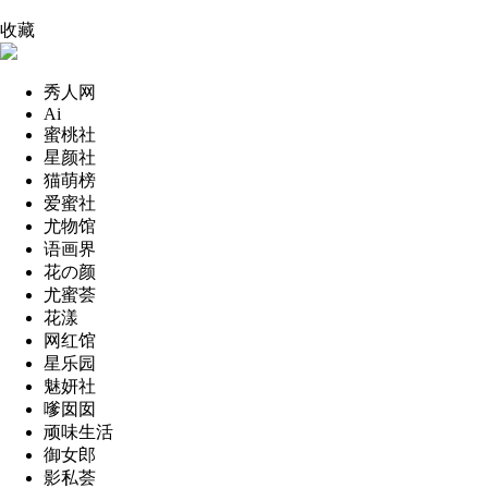
收藏
秀人网
Ai
蜜桃社
星颜社
猫萌榜
爱蜜社
尤物馆
语画界
花の颜
尤蜜荟
花漾
网红馆
星乐园
魅妍社
嗲囡囡
顽味生活
御女郎
影私荟