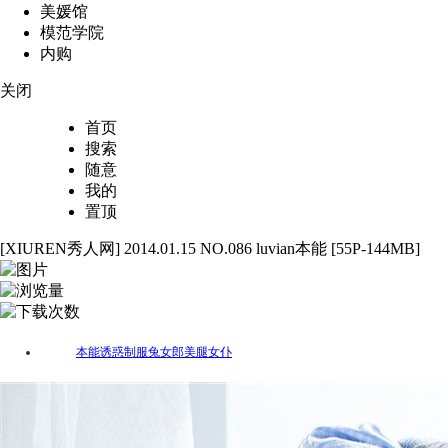
美媛馆
模范学院
内购
关闭
首页
搜索
随意
我的
置顶
[XIUREN秀人网] 2014.01.15 NO.086 luvian本能 [55P-144MB]
55
3055
81
本能
诱惑
制服
兔女郎
美腿
女仆
标签：