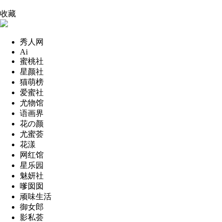
收藏
秀人网
Ai
蜜桃社
星颜社
猫萌榜
爱蜜社
尤物馆
语画界
花の颜
尤蜜荟
花漾
网红馆
星乐园
魅妍社
嗲囡囡
顽味生活
御女郎
影私荟