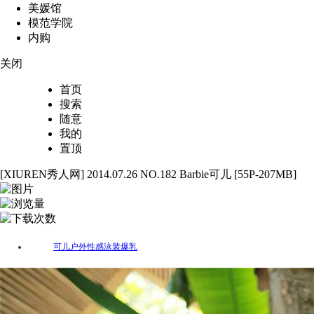
美媛馆
模范学院
内购
关闭
首页
搜索
随意
我的
置顶
[XIUREN秀人网] 2014.07.26 NO.182 Barbie可儿 [55P-207MB]
55
2462
56
可儿
户外
性感
泳装
爆乳
标签：