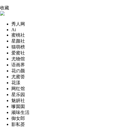
收藏
秀人网
Ai
蜜桃社
星颜社
猫萌榜
爱蜜社
尤物馆
语画界
花の颜
尤蜜荟
花漾
网红馆
星乐园
魅妍社
嗲囡囡
顽味生活
御女郎
影私荟