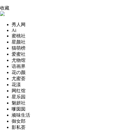
收藏
秀人网
Ai
蜜桃社
星颜社
猫萌榜
爱蜜社
尤物馆
语画界
花の颜
尤蜜荟
花漾
网红馆
星乐园
魅妍社
嗲囡囡
顽味生活
御女郎
影私荟