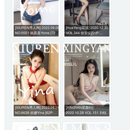
[XIUREN秀人网] 2022.09.06
[HuaYang花漾] 2020.12.30
NO.5551 杨晨晨Yome [72P-
VOL.344 徐安安[51P-
484MB]
673MB]
[XIUREN秀人网] 2023.04.24
[XINGYAN星颜社]
NO.6626 依娜Yina [62P-
2022.10.28 VOL.151 刘钰儿
709MB]
[62P-157MB]