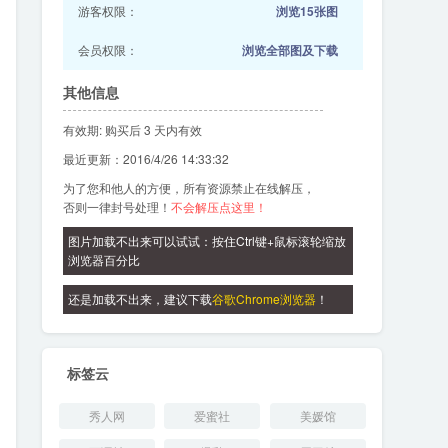
游客权限：
浏览15张图
会员权限：
浏览全部图及下载
其他信息
有效期: 购买后 3 天内有效
最近更新：2016/4/26 14:33:32
为了您和他人的方便，所有资源禁止在线解压，
否则一律封号处理！
不会解压点这里！
图片加载不出来可以试试：按住Ctrl键+鼠标滚轮缩放
浏览器百分比
还是加载不出来，建议下载
谷歌Chrome浏览器
！
标签云
秀人网
爱蜜社
美媛馆