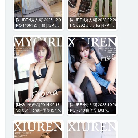
[XIUREN秀人网] 2025.12.01
[XIUREN秀人网] 2023.02.20
NO.11051 白小蝶 [72P-
NO.6292 玥儿玥er [67P-
1074MB]
650MB]
[MyGirl美媛馆] 2014.09.18
[XIUREN秀人网] 2023.10.20
Vol.054 Fiona伊雨蔓 [57P-
NO.7540 白笑笑 [80P-
217MB]
751MB]