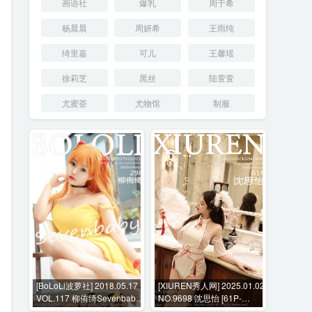
画语社
爆乳
周于希
杨晨晨
周妍希
王雨纯
绮里嘉
可儿
王馨瑶
徐莉芝
黑丝
陆萱萱
尤蜜荟
尤物馆
制服
[BoLoLi波萝社] 2018.05.17
[XIUREN秀人网] 2025.01.02
VOL.117 柳侑绮Sevenbaby
NO.9698 沈思怡 [61P-
[29P-129MB]
637MB]