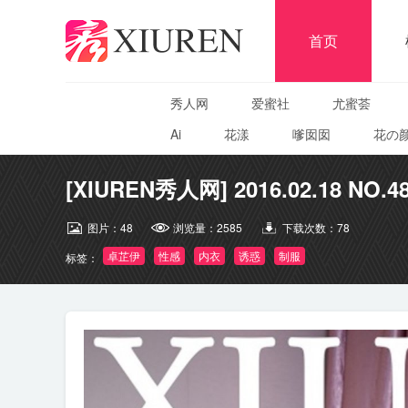
首页
秀人网
爱蜜社
尤蜜荟
Ai
花漾
嗲囡囡
花の
[XIUREN秀人网] 2016.02.18 NO.4
图片：
48
浏览量：
2585
下载次数：
78
卓芷伊
性感
内衣
诱惑
制服
标签：