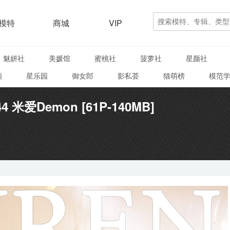
模特
商城
VIP
魅妍社
美媛馆
蜜桃社
菠萝社
星颜社
颜
星乐园
御女郎
影私荟
猫萌榜
模范
44 米爱Demon [61P-140MB]