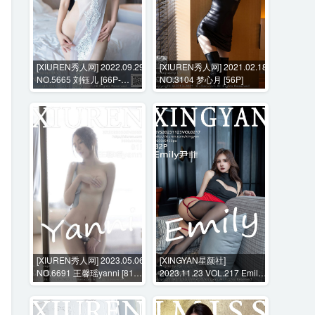
[XIUREN秀人网] 2022.09.29
[XIUREN秀人网] 2021.02.18
NO.5665 刘钰儿 [66P-
NO.3104 梦心月 [56P]
540MB]
[XIUREN秀人网] 2023.05.06
[XINGYAN星颜社]
NO.6691 王馨瑶yanni [81P-
2023.11.23 VOL.217 Emily
605MB]
尹菲 [82P-838MB]