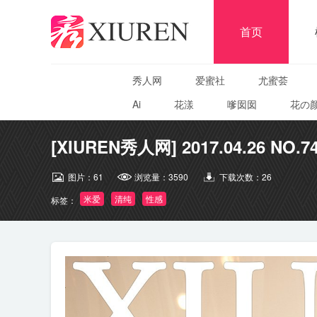
首页
秀人网
爱蜜社
尤蜜荟
Ai
花漾
嗲囡囡
花の
[XIUREN秀人网] 2017.04.26 NO.7
图片：
61
浏览量：
3590
下载次数：
26
米爱
清纯
性感
标签：