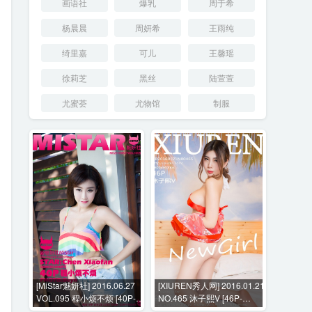
画语社
爆乳
周于希
杨晨晨
周妍希
王雨纯
绮里嘉
可儿
王馨瑶
徐莉芝
黑丝
陆萱萱
尤蜜荟
尤物馆
制服
[MiStar魅妍社] 2016.06.27
[XIUREN秀人网] 2016.01.21
VOL.095 程小烦不烦 [40P-
NO.465 沐子熙V [46P-
152MB]
105MB]