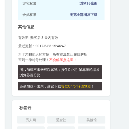
游客权限：
浏览15张图
会员权限：
浏览全部图及下载
其他信息
有效期: 购买后 3 天内有效
最近更新：2017/6/23 15:46:47
为了您和他人的方便，所有资源禁止在线解压，
否则一律封号处理！
不会解压点这里！
图片加载不出来可以试试：按住Ctrl键+鼠标滚轮缩放
浏览器百分比
还是加载不出来，建议下载
谷歌Chrome浏览器
！
标签云
秀人网
爱蜜社
美媛馆