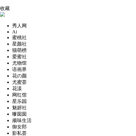
收藏
秀人网
Ai
蜜桃社
星颜社
猫萌榜
爱蜜社
尤物馆
语画界
花の颜
尤蜜荟
花漾
网红馆
星乐园
魅妍社
嗲囡囡
顽味生活
御女郎
影私荟