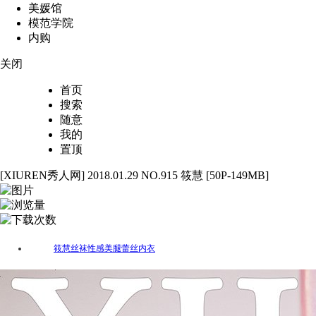
美媛馆
模范学院
内购
关闭
首页
搜索
随意
我的
置顶
[XIUREN秀人网] 2018.01.29 NO.915 筱慧 [50P-149MB]
50
2661
54
筱慧
丝袜
性感
美腿
蕾丝
内衣
标签：