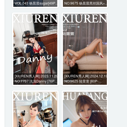
VOL.043 杨晨晨sugar[49P-
NO.9675 杨晨晨黑丝国风+花
203M]
絮视频 [108P+1V-1592MB]
[XIUREN秀人网] 2023.11.29
[XIUREN秀人网] 2024.12.19
NO.7737 浅浅Danny [76P-
NO.9625 陆萱萱 [80P-
718MB]
815MB]