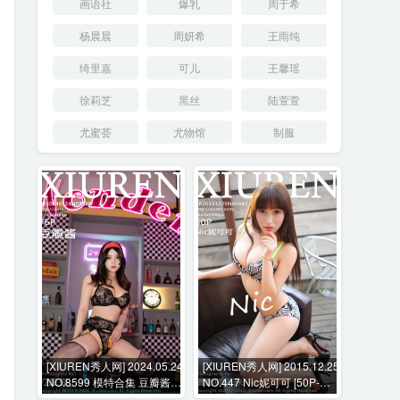
画语社
爆乳
周于希
杨晨晨
周妍希
王雨纯
绮里嘉
可儿
王馨瑶
徐莉芝
黑丝
陆萱萱
尤蜜荟
尤物馆
制服
[XIUREN秀人网] 2024.05.24
[XIUREN秀人网] 2015.12.25
NO.8599 模特合集 豆瓣酱
NO.447 Nic妮可可 [50P-
[75P-830MB]
119MB]