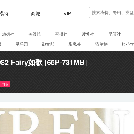
模特
商城
VIP
魅妍社
美媛馆
蜜桃社
菠萝社
星颜社
颜
星乐园
御女郎
影私荟
猫萌榜
模范
82 Fairy如歌 [65P-731MB]
内衣