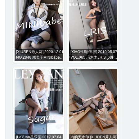
[XIUREN秀人网] 2020.12.01
[XIAOYU语画界] 2019.05.07
NO.2846 糯美子MINIbabe
VOL.065 冯木木LRIS [68P-
[45P-470MB]
286MB]
[LeYuan星乐园]2017.07.04
内购无水印 [XIUREN秀人网]