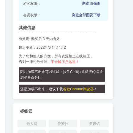
游客权限：
浏览15张图
会员权限：
浏览全部图及下载
其他信息
有效期: 购买后 3 天内有效
最近更新：2022/4/6 14:11:42
为了您和他人的方便，所有资源禁止在线解压，
否则一律封号处理！
不会解压点这里！
图片加载不出来可以试试：按住Ctrl键+鼠标滚轮缩放
浏览器百分比
还是加载不出来，建议下载
谷歌Chrome浏览器
！
标签云
秀人网
爱蜜社
美媛馆