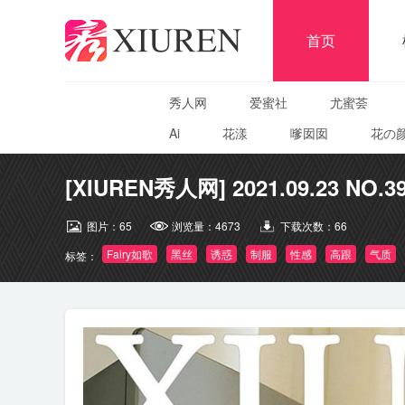
首页
秀人网
爱蜜社
尤蜜荟
Ai
花漾
嗲囡囡
花の
[XIUREN秀人网] 2021.09.23 NO.39
图片：
65
浏览量：
4673
下载次数：
66
Fairy如歌
黑丝
诱惑
制服
性感
高跟
气质
标签：