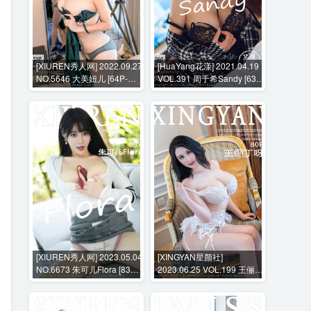
[XIUREN秀人网] 2022.09.27
[HuaYang花漾] 2021.04.19
NO.5646 大美妞儿 [64P-
VOL.391 周于希Sandy [63P-
600MB]
747MB]
[XIUREN秀人网] 2023.05.04
[XINGYAN星颜社]
NO.6673 朱可儿Flora [83P-
2023.06.25 VOL.199 王俪丁
721MB]
呀 [80P-869MB]