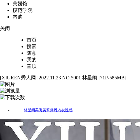
美媛馆
模范学院
内购
关闭
首页
搜索
随意
我的
置顶
[XIUREN秀人网] 2022.11.23 NO.5901 林星阑 [71P-585MB]
71
5970
47
林星阑
美腿
美臀
爆乳
内衣
性感
标签：