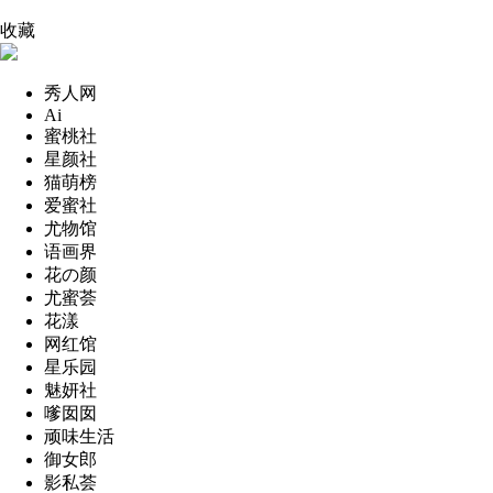
收藏
秀人网
Ai
蜜桃社
星颜社
猫萌榜
爱蜜社
尤物馆
语画界
花の颜
尤蜜荟
花漾
网红馆
星乐园
魅妍社
嗲囡囡
顽味生活
御女郎
影私荟