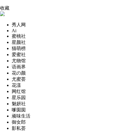
收藏
秀人网
Ai
蜜桃社
星颜社
猫萌榜
爱蜜社
尤物馆
语画界
花の颜
尤蜜荟
花漾
网红馆
星乐园
魅妍社
嗲囡囡
顽味生活
御女郎
影私荟