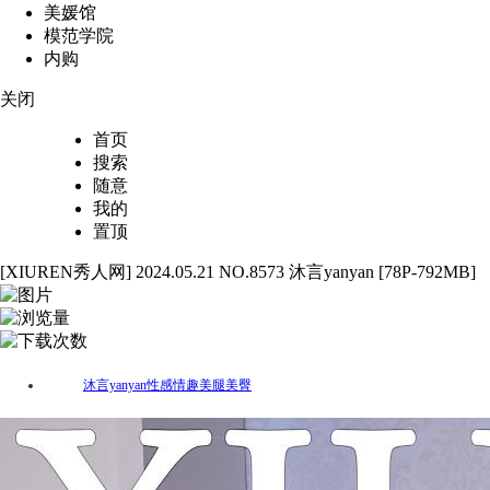
美媛馆
模范学院
内购
关闭
首页
搜索
随意
我的
置顶
[XIUREN秀人网] 2024.05.21 NO.8573 沐言yanyan [78P-792MB]
78
10073
25
沐言yanyan
性感
情趣
美腿
美臀
标签：