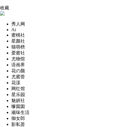
收藏
秀人网
Ai
蜜桃社
星颜社
猫萌榜
爱蜜社
尤物馆
语画界
花の颜
尤蜜荟
花漾
网红馆
星乐园
魅妍社
嗲囡囡
顽味生活
御女郎
影私荟