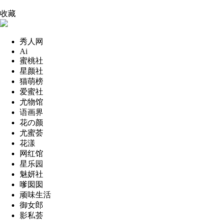
收藏
秀人网
Ai
蜜桃社
星颜社
猫萌榜
爱蜜社
尤物馆
语画界
花の颜
尤蜜荟
花漾
网红馆
星乐园
魅妍社
嗲囡囡
顽味生活
御女郎
影私荟