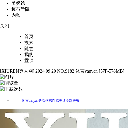
美媛馆
模范学院
内购
关闭
首页
搜索
随意
我的
置顶
[XIUREN秀人网] 2024.09.20 NO.9182 沐言yanyan [57P-578MB]
57
5154
32
沐言yanyan
诱惑
丝袜
性感
美腿
高跟
美臀
标签：