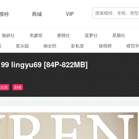
模特
商城
VIP
魅妍社
美媛馆
蜜桃社
菠萝社
星颜社
颜
星乐园
御女郎
影私荟
猫萌榜
模范
9 lingyu69 [84P-822MB]
高跟
剧情