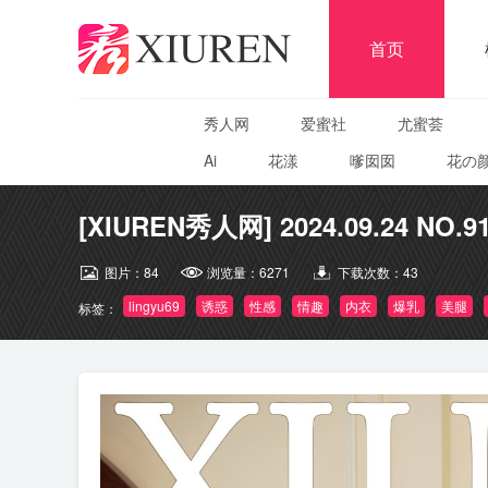
首页
秀人网
爱蜜社
尤蜜荟
Ai
花漾
嗲囡囡
花の
[XIUREN秀人网] 2024.09.24 NO.919
图片：
84
浏览量：
6271
下载次数：
43
lingyu69
诱惑
性感
情趣
内衣
爆乳
美腿
标签：