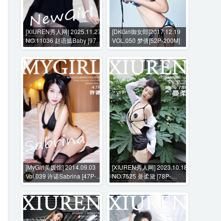
[XIUREN秀人网] 2025.11.27
[DKGirl御女郎]2017.12.19
NO.11036 赵语嫣Baby [97P-
VOL.050 梦倩[52P-200M]
938MB]
[MyGirl美媛馆] 2014.09.03
[XIUREN秀人网] 2023.10.18
Vol.039 许诺Sabrina [47P-
NO.7525 曼柔黛 [78P-
199MB]
862MB]