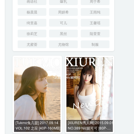
画语社
爆乳
周于希
杨晨晨
周妍希
王雨纯
绮里嘉
可儿
王馨瑶
徐莉芝
黑丝
陆萱萱
尤蜜荟
尤物馆
制服
[Tukmo兔几盟] 2017.09.14
[XIUREN秀人网] 2015.09.01
VOL.102 之应 [40P-160MB]
NO.389 Nic妮可可 [80P-
294MB]