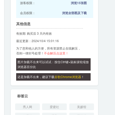
游客权限：
浏览15张图
会员权限：
浏览全部图及下载
其他信息
有效期: 购买后 3 天内有效
最近更新：2024/10/4 15:01:16
为了您和他人的方便，所有资源禁止在线解压，
否则一律封号处理！
不会解压点这里！
图片加载不出来可以试试：按住Ctrl键+鼠标滚轮缩放
浏览器百分比
还是加载不出来，建议下载
谷歌Chrome浏览器
！
标签云
秀人网
爱蜜社
美媛馆