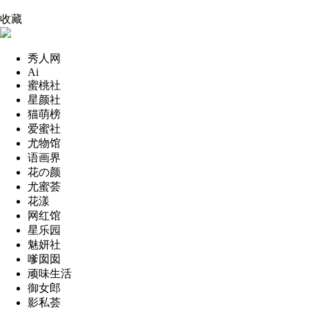
收藏
秀人网
Ai
蜜桃社
星颜社
猫萌榜
爱蜜社
尤物馆
语画界
花の颜
尤蜜荟
花漾
网红馆
星乐园
魅妍社
嗲囡囡
顽味生活
御女郎
影私荟