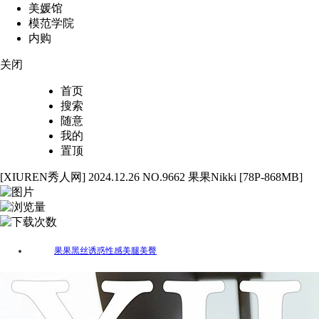
美媛馆
模范学院
内购
关闭
首页
搜索
随意
我的
置顶
[XIUREN秀人网] 2024.12.26 NO.9662 果果Nikki [78P-868MB]
78
4735
34
果果
黑丝
诱惑
性感
美腿
美臀
标签：