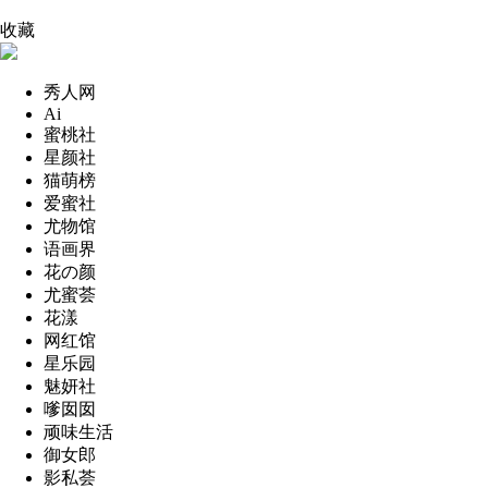
收藏
秀人网
Ai
蜜桃社
星颜社
猫萌榜
爱蜜社
尤物馆
语画界
花の颜
尤蜜荟
花漾
网红馆
星乐园
魅妍社
嗲囡囡
顽味生活
御女郎
影私荟