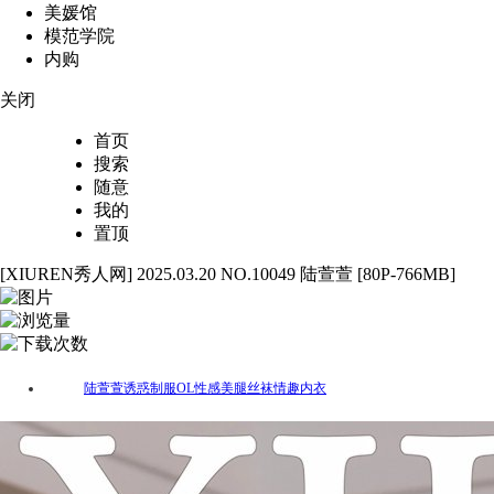
美媛馆
模范学院
内购
关闭
首页
搜索
随意
我的
置顶
[XIUREN秀人网] 2025.03.20 NO.10049 陆萱萱 [80P-766MB]
80
5420
94
陆萱萱
诱惑
制服
OL
性感
美腿
丝袜
情趣
内衣
标签：